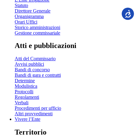
Statuto
Direttore Generale
Organigramma
Orari Uffici
Storico amministrazioni
Gestione commissariale
Atti e pubblicazioni
Atti del Commissario
Avvisi pubblici
Bandi di concorso
Bandi di gara e contratti
Determine
Modulistica
Protocolli
Regolamenti
Verbali
Procedimenti per ufficio
Altri provvedimenti
Vivere l’Ente
Territorio