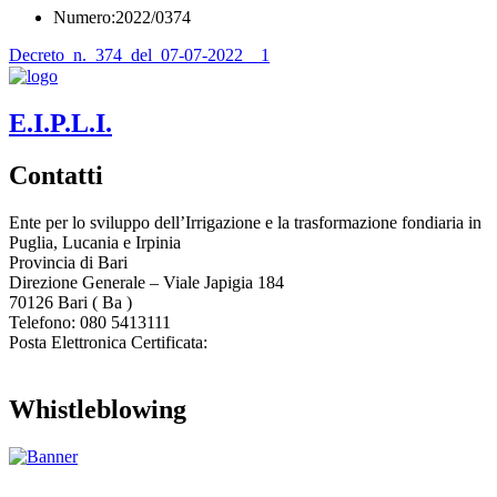
Numero:2022/0374
Decreto_n._374_del_07-07-2022__1
E.I.P.L.I.
Contatti
Ente per lo sviluppo dell’Irrigazione e la trasformazione fondiaria in
Puglia, Lucania e Irpinia
Provincia di
Bari
Direzione Generale – Viale Japigia 184
70126
Bari
(
Ba
)
Telefono: 080 5413111
Posta Elettronica Certificata:
enteirrigazione@legalmail.it
Whistleblowing
Contatta l’Ente
|
Accessibilità
|
Note legali
|
Privacy
|
Cookie policy
|