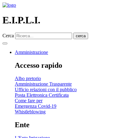
E.I.P.L.I.
Cerca
cerca
Amministrazione
Accesso rapido
Albo pretorio
Amministrazione Trasparente
Ufficio relazioni con il pubblico
Posta Elettronica Certificata
Come fare per
Emergenza Covid-19
Whistleblowing
Ente
L'Ente Irrigazione