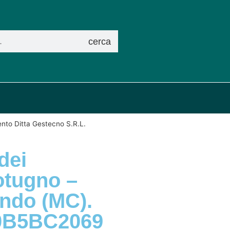
cerca
mento Ditta Gestecno S.R.L.
dei
otugno –
ondo (MC).
B0B5BC2069