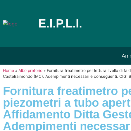
E.I.P.L.I.
Amm
Home
»
Albo pretorio
»
Fornitura freatimetro per lettura livello di 
Castelraimondo (MC). Adempimenti necessari e conseguenti. CIG
Fornitura freatimetro per
piezometri a tubo aper
Affidamento Ditta Gest
Adempimenti necessar