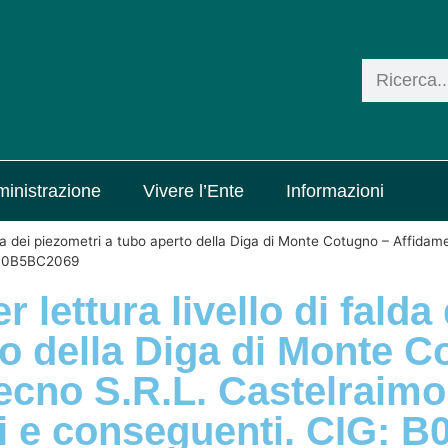
inistrazione
Vivere l’Ente
Informazioni
falda dei piezometri a tubo aperto della Diga di Monte Cotugno – Affida
: B0B5BC2069
 lettura livello di falda 
to della Diga di Monte C
ecno S.R.L. Castelraim
i e conseguenti. CIG: 