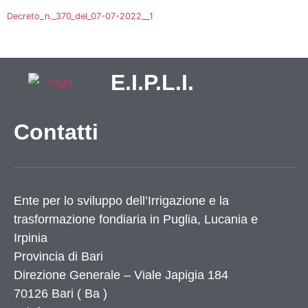
Decreto_n._370_del_07-07-2022__1
E.I.P.L.I.
Contatti
Ente per lo sviluppo dell’Irrigazione e la
trasformazione fondiaria in Puglia, Lucania e
Irpinia
Provincia di
Bari
Direzione Generale – Viale Japigia 184
70126
Bari
(
Ba
)