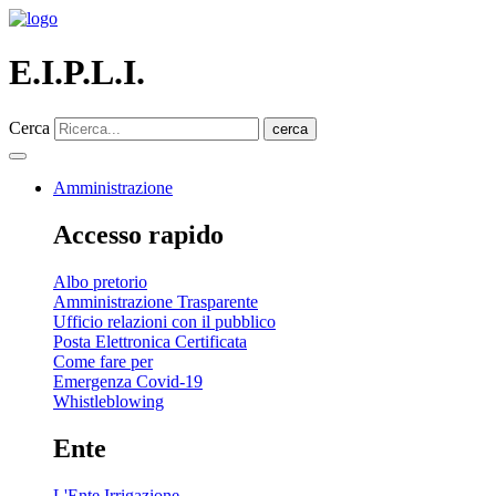
E.I.P.L.I.
Cerca
cerca
Amministrazione
Accesso rapido
Albo pretorio
Amministrazione Trasparente
Ufficio relazioni con il pubblico
Posta Elettronica Certificata
Come fare per
Emergenza Covid-19
Whistleblowing
Ente
L'Ente Irrigazione