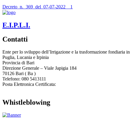
Decreto_n._369_del_07-07-2022__1
E.I.P.L.I.
Contatti
Ente per lo sviluppo dell’Irrigazione e la trasformazione fondiaria in
Puglia, Lucania e Irpinia
Provincia di
Bari
Direzione Generale – Viale Japigia 184
70126
Bari
(
Ba
)
Telefono: 080 5413111
Posta Elettronica Certificata:
enteirrigazione@legalmail.it
Whistleblowing
Contatta l’Ente
|
Accessibilità
|
Note legali
|
Privacy
|
Cookie policy
|
Credits
| Dati sul monitoraggio | Area riservata