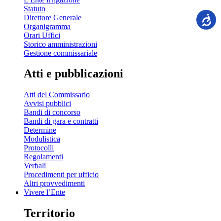
Statuto
Direttore Generale
Organigramma
Orari Uffici
Storico amministrazioni
Gestione commissariale
Atti e pubblicazioni
Atti del Commissario
Avvisi pubblici
Bandi di concorso
Bandi di gara e contratti
Determine
Modulistica
Protocolli
Regolamenti
Verbali
Procedimenti per ufficio
Altri provvedimenti
Vivere l’Ente
Territorio