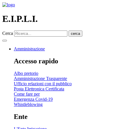
E.I.P.L.I.
Cerca
cerca
Amministrazione
Accesso rapido
Albo pretorio
Amministrazione Trasparente
Ufficio relazioni con il pubblico
Posta Elettronica Certificata
Come fare per
Emergenza Covid-19
Whistleblowing
Ente
L'Ente Irrigazione