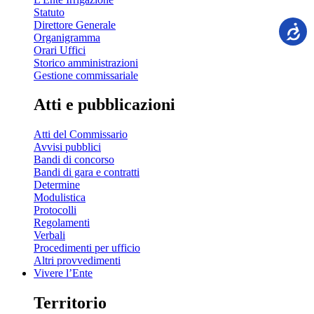
Statuto
Direttore Generale
Organigramma
Orari Uffici
Storico amministrazioni
Gestione commissariale
Atti e pubblicazioni
Atti del Commissario
Avvisi pubblici
Bandi di concorso
Bandi di gara e contratti
Determine
Modulistica
Protocolli
Regolamenti
Verbali
Procedimenti per ufficio
Altri provvedimenti
Vivere l’Ente
Territorio