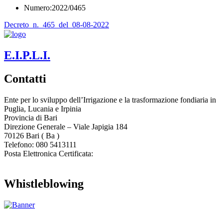
Numero:2022/0465
Decreto_n._465_del_08-08-2022
E.I.P.L.I.
Contatti
Ente per lo sviluppo dell’Irrigazione e la trasformazione fondiaria in
Puglia, Lucania e Irpinia
Provincia di
Bari
Direzione Generale – Viale Japigia 184
70126
Bari
(
Ba
)
Telefono: 080 5413111
Posta Elettronica Certificata:
enteirrigazione@legalmail.it
Whistleblowing
Contatta l’Ente
|
Accessibilità
|
Note legali
|
Privacy
|
Cookie policy
|