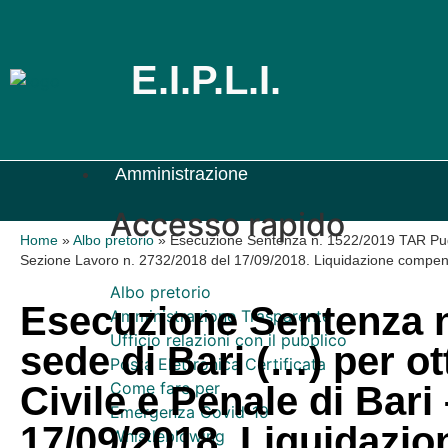
E.I.P.L.I.
Amministrazione
Accesso rapido
Home
»
Albo pretorio
»
Esecuzione Sentenza n. 1522/2019 TAR Pugli
Sezione Lavoro n. 2732/2018 del 17/09/2018. Liquidazione compe
Albo pretorio
Esecuzione Sentenza n
Amministrazione Trasparente
Ufficio relazioni con il pubblico
sede di Bari (…) per o
Posta Elettronica Certificata
Come fare per
Civile e Penale di Bar
Emergenza Covid-19
17/09/2018. Liquidaz
Whistleblowing