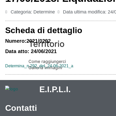
Categoria:
Determine
Data ultima modifica:
24/
Scheda di dettaglio
Vivere l’Ente
Numero:2021/0292
Territorio
Data atto: 24/06/2021
Come raggiungerci
Determina_n.292_del_24-06-2021_a
Galleria immagini
E.I.P.L.I.
Contatti
Informazioni