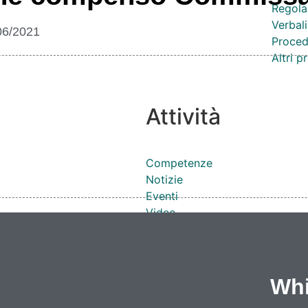
Regola
Verbali
06/2021
Proced
Altri 
Attività
Competenze
Notizie
Eventi
Video
Lavoro e formazione
Progetti
Cataloghi
Cantieri
Whi