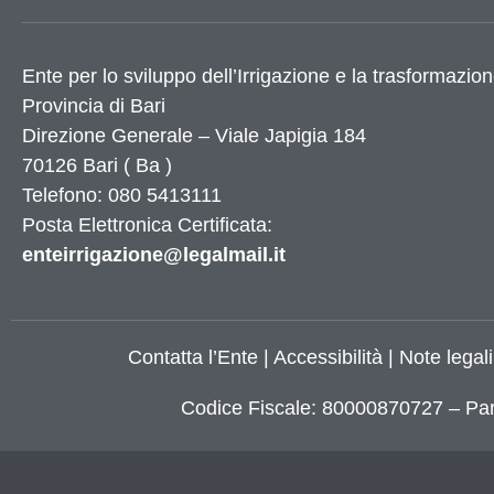
Utilità
Ente per lo sviluppo dell’Irrigazione e la trasformazion
Provincia di
Bari
Dati Istat
Direzione Generale – Viale Japigia 184
Numeri utili
70126
Bari
(
Ba
)
Elenco siti tematici
Telefono: 080 5413111
Servizi di Egovernment attivi
Posta Elettronica Certificata:
Servizi di Egovernment attivi di futura attiv
Accessibilità
enteirrigazione@legalmail.it
Mappa del sito
Elenco banner
Elenco partner
Contatta l’Ente
|
Accessibilità
|
Note legali
X
Codice Fiscale: 80000870727 – Par