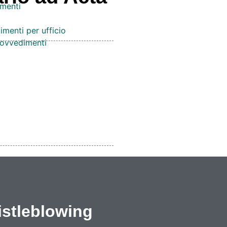
menti
imenti per ufficio
provvedimenti
stleblowing