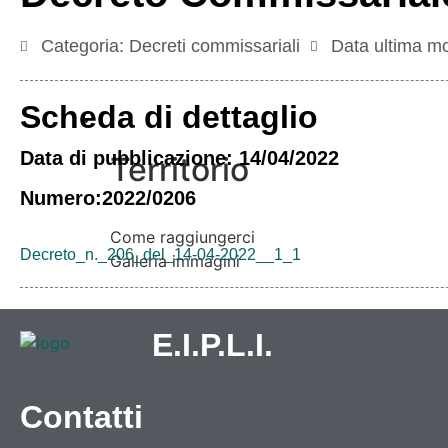
Categoria:
Decreti commissariali
Data ultima mo
Scheda di dettaglio
Vivere l’Ente
Data di pubblicazione: 14/04/2022
Territorio
Numero:2022/0206
Come raggiungerci
Decreto_n._206_del_14-04-2022__1_1
Galleria immagini
E.I.P.L.I.
Contatti
Informazioni