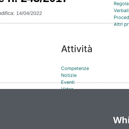
Regola
Verbali
difica:
14/04/2022
Proced
Altri 
Attività
Competenze
Notizie
Eventi
Video
Lavoro e formazione
Progetti
Cataloghi
Cantieri
Whi