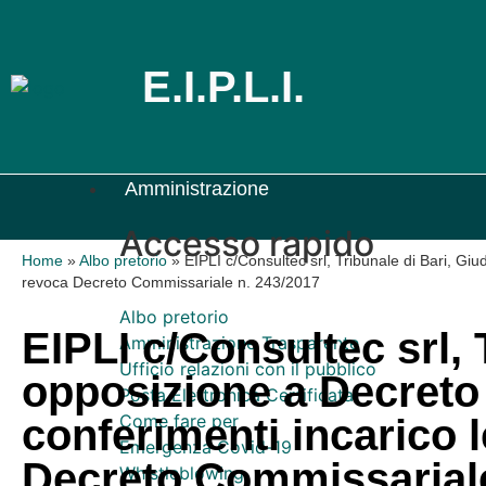
E.I.P.L.I.
Amministrazione
Accesso rapido
Home
»
Albo pretorio
»
EIPLI c/Consultec srl, Tribunale di Bari, Giu
revoca Decreto Commissariale n. 243/2017
Albo pretorio
EIPLI c/Consultec srl, 
Amministrazione Trasparente
Ufficio relazioni con il pubblico
opposizione a Decreto 
Posta Elettronica Certificata
Come fare per
conferimenti incarico l
Emergenza Covid-19
Decreto Commissariale
Whistleblowing