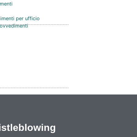
menti
imenti per ufficio
provvedimenti
stleblowing