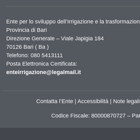
Utilità
Ente per lo sviluppo dell’Irrigazione e la trasformazion
Provincia di
Bari
Dati Istat
Direzione Generale – Viale Japigia 184
Numeri utili
70126
Bari
(
Ba
)
Elenco siti tematici
Telefono: 080 5413111
Servizi di Egovernment attivi
Posta Elettronica Certificata:
Servizi di Egovernment attivi di futura attiv
Accessibilità
enteirrigazione@legalmail.it
Mappa del sito
Elenco banner
Elenco partner
Contatta l’Ente
|
Accessibilità
|
Note legali
X
Codice Fiscale: 80000870727 – Par