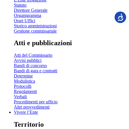
Statuto
Direttore Generale
Organigramma
Orari Uffici
Storico amministrazioni
Gestione commissariale
Atti e pubblicazioni
Atti del Commissario
Avvisi pubblici
Bandi di concorso
Bandi di gara e contratti
Determine
Modulistica
Protocolli
Regolamenti
Verbali
Procedimenti per ufficio
Altri provvedimenti
Vivere l’Ente
Territorio