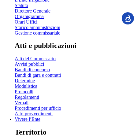
Statuto
Direttore Generale
Organigramma
Orari Uffici
Storico amministrazioni
Gestione commissariale
Atti e pubblicazioni
Atti del Commissario
Avvisi pubblici
Bandi di concorso
Bandi di gara e contratti
Determine
Modulistica
Protocolli
Regolamenti
Verbali
Procedimenti per ufficio
Altri provvedimenti
Vivere l’Ente
Territorio