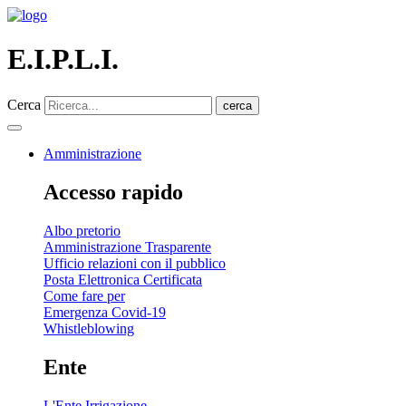
E.I.P.L.I.
Cerca
cerca
Amministrazione
Accesso rapido
Albo pretorio
Amministrazione Trasparente
Ufficio relazioni con il pubblico
Posta Elettronica Certificata
Come fare per
Emergenza Covid-19
Whistleblowing
Ente
L'Ente Irrigazione