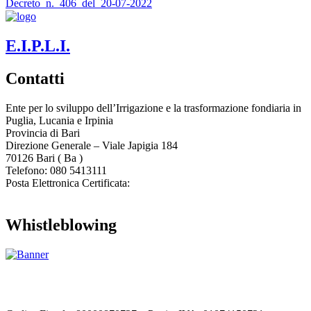
Decreto_n._406_del_20-07-2022
E.I.P.L.I.
Contatti
Ente per lo sviluppo dell’Irrigazione e la trasformazione fondiaria in
Puglia, Lucania e Irpinia
Provincia di
Bari
Direzione Generale – Viale Japigia 184
70126
Bari
(
Ba
)
Telefono: 080 5413111
Posta Elettronica Certificata:
enteirrigazione@legalmail.it
Whistleblowing
Contatta l’Ente
|
Accessibilità
|
Note legali
|
Privacy
|
Cookie policy
|
Credits
| Dati sul monitoraggio | Area riservata