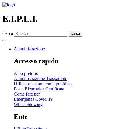
E.I.P.L.I.
Cerca
cerca
Amministrazione
Accesso rapido
Albo pretorio
Amministrazione Trasparente
Ufficio relazioni con il pubblico
Posta Elettronica Certificata
Come fare per
Emergenza Covid-19
Whistleblowing
Ente
L'Ente Irrigazione