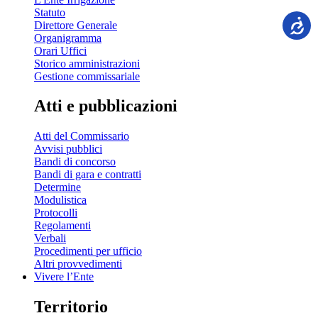
Statuto
Direttore Generale
Organigramma
Orari Uffici
Storico amministrazioni
Gestione commissariale
Atti e pubblicazioni
Atti del Commissario
Avvisi pubblici
Bandi di concorso
Bandi di gara e contratti
Determine
Modulistica
Protocolli
Regolamenti
Verbali
Procedimenti per ufficio
Altri provvedimenti
Vivere l’Ente
Territorio