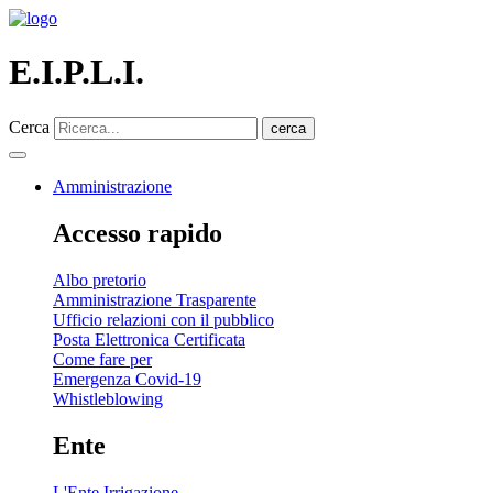
E.I.P.L.I.
Cerca
cerca
Amministrazione
Accesso rapido
Albo pretorio
Amministrazione Trasparente
Ufficio relazioni con il pubblico
Posta Elettronica Certificata
Come fare per
Emergenza Covid-19
Whistleblowing
Ente
L'Ente Irrigazione