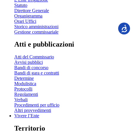
Statuto
Direttore Generale
Organigramma
Orari Uffici
Storico amministrazioni
Gestione commissariale
Atti e pubblicazioni
Atti del Commissario
Avvisi pubblici
Bandi di concorso
Bandi di gara e contratti
Determine
Modulistica
Protocolli
Regolamenti
Verbali
Procedimenti per ufficio
Altri provvedimenti
Vivere l’Ente
Territorio