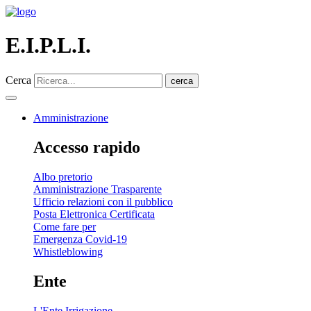
E.I.P.L.I.
Cerca
cerca
Amministrazione
Accesso rapido
Albo pretorio
Amministrazione Trasparente
Ufficio relazioni con il pubblico
Posta Elettronica Certificata
Come fare per
Emergenza Covid-19
Whistleblowing
Ente
L'Ente Irrigazione