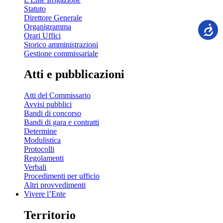
Statuto
Direttore Generale
Organigramma
Orari Uffici
Storico amministrazioni
Gestione commissariale
Atti e pubblicazioni
Atti del Commissario
Avvisi pubblici
Bandi di concorso
Bandi di gara e contratti
Determine
Modulistica
Protocolli
Regolamenti
Verbali
Procedimenti per ufficio
Altri provvedimenti
Vivere l’Ente
Territorio