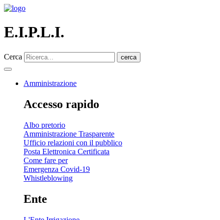
E.I.P.L.I.
Cerca
cerca
Amministrazione
Accesso rapido
Albo pretorio
Amministrazione Trasparente
Ufficio relazioni con il pubblico
Posta Elettronica Certificata
Come fare per
Emergenza Covid-19
Whistleblowing
Ente
L'Ente Irrigazione