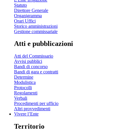
Statuto
Direttore Generale
Organigramma
Orari Uffici
Storico amministrazioni
Gestione commissariale
Atti e pubblicazioni
Atti del Commissario
Avvisi pubblici
Bandi di concorso
Bandi di gara e contratti
Determine
Modulistica
Protocolli
Regolamenti
Verbali
Procedimenti per ufficio
Altri provvedimenti
Vivere l’Ente
Territorio