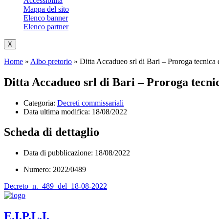
Accessibilità
Mappa del sito
Elenco banner
Elenco partner
X
Home
»
Albo pretorio
»
Ditta Accadueo srl di Bari – Proroga tecnica d
Ditta Accadueo srl di Bari – Proroga tecnica
Categoria:
Decreti commissariali
Data ultima modifica:
18/08/2022
Scheda di dettaglio
Data di pubblicazione: 18/08/2022
Numero: 2022/0489
Decreto_n._489_del_18-08-2022
E.I.P.L.I.