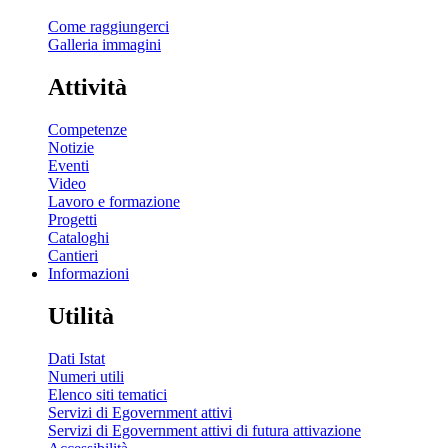
Come raggiungerci
Galleria immagini
Attività
Competenze
Notizie
Eventi
Video
Lavoro e formazione
Progetti
Cataloghi
Cantieri
Informazioni
Utilità
Dati Istat
Numeri utili
Elenco siti tematici
Servizi di Egovernment attivi
Servizi di Egovernment attivi di futura attivazione