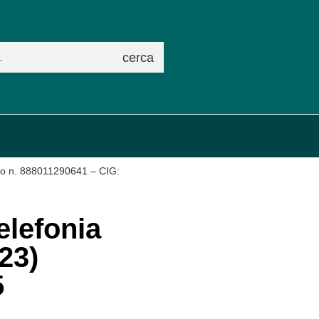
cerca
tto n. 888011290641 – CIG:
elefonia
23)
5