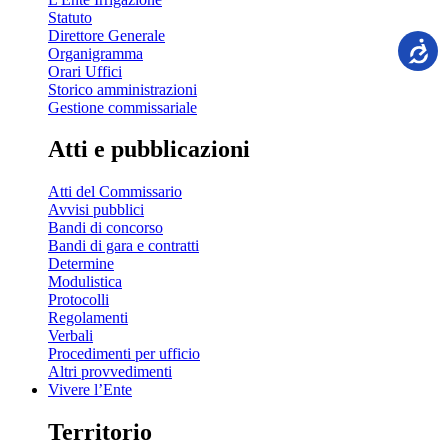
Statuto
Direttore Generale
Organigramma
Orari Uffici
Storico amministrazioni
Gestione commissariale
Atti e pubblicazioni
Atti del Commissario
Avvisi pubblici
Bandi di concorso
Bandi di gara e contratti
Determine
Modulistica
Protocolli
Regolamenti
Verbali
Procedimenti per ufficio
Altri provvedimenti
Vivere l’Ente
Territorio