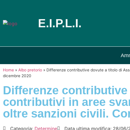
E.I.P.L.I.
Amm
Home
»
Albo pretorio
»
Differenze contributive dovute a titolo di Ass
dicembre 2020
Differenze contributive 
contributivi in aree sva
oltre sanzioni civili.
Categoria:
Determine
Data ultima modifica:
28/06/