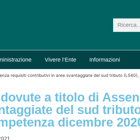
inistrazione
Vivere l’Ente
Informazioni
enza requisiti contributivi in aree svantaggiate del sud tributo (L540),
dovute a titolo di Assen
ntaggiate del sud tributo
 Competenza dicembre 202
2021