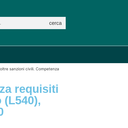
cerca
 oltre sanzioni civili. Competenza
za requisiti
 (L540),
0