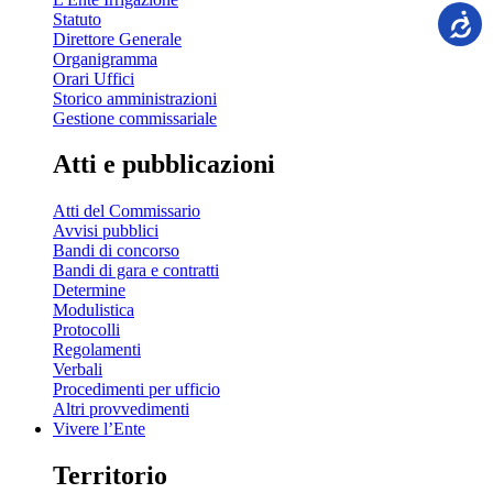
Statuto
Direttore Generale
Organigramma
Orari Uffici
Storico amministrazioni
Gestione commissariale
Atti e pubblicazioni
Atti del Commissario
Avvisi pubblici
Bandi di concorso
Bandi di gara e contratti
Determine
Modulistica
Protocolli
Regolamenti
Verbali
Procedimenti per ufficio
Altri provvedimenti
Vivere l’Ente
Territorio