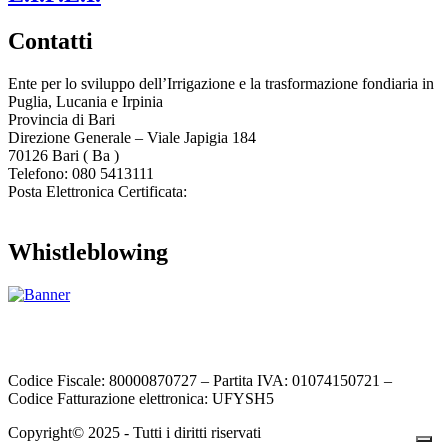
Contatti
Ente per lo sviluppo dell’Irrigazione e la trasformazione fondiaria in
Puglia, Lucania e Irpinia
Provincia di
Bari
Direzione Generale – Viale Japigia 184
70126
Bari
(
Ba
)
Telefono: 080 5413111
Posta Elettronica Certificata:
enteirrigazione@legalmail.it
Whistleblowing
Contatta l’Ente
|
Accessibilità
|
Note legali
|
Privacy
|
Cookie policy
|
Credits
| Dati sul monitoraggio | Area riservata
Codice Fiscale: 80000870727 – Partita IVA: 01074150721 –
Codice Fatturazione elettronica: UFYSH5
Copyright© 2025 - Tutti i diritti riservati