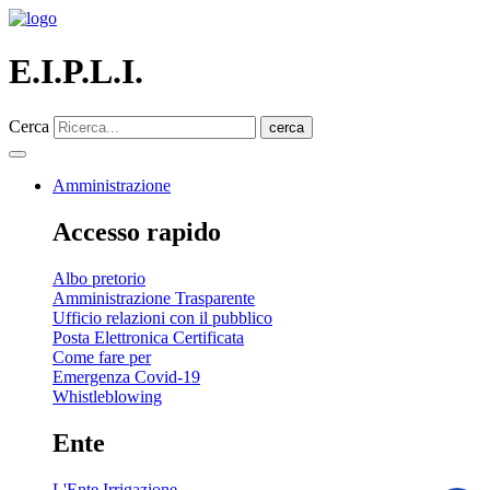
E.I.P.L.I.
Cerca
cerca
Amministrazione
Accesso rapido
Albo pretorio
Amministrazione Trasparente
Ufficio relazioni con il pubblico
Posta Elettronica Certificata
Come fare per
Emergenza Covid-19
Whistleblowing
Ente
L'Ente Irrigazione