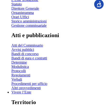
Statuto
Direttore Generale
Organigramma
Orari Uffici
Storico amministrazioni
Gestione commissariale
Atti e pubblicazioni
Atti del Commissario
Avvisi pubblici
Bandi di concorso
Bandi di gara e contratti
Determine
Modulistica
Protocolli
Regolamenti
Verbali
Procedimenti per ufficio
Altri provvedimenti
Vivere l’Ente
Territorio