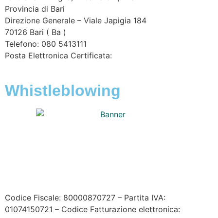
Provincia di
Bari
Direzione Generale – Viale Japigia 184
70126
Bari
(
Ba
)
Telefono: 080 5413111
Posta Elettronica Certificata:
enteirrigazione@legalmail.it
Whistleblowing
Contatta l’Ente
|
Accessibilità
|
Note legali
|
Privacy
|
Cookie policy
|
Credits
| Dati sul monitoraggio | Area
riservata
Codice Fiscale: 80000870727 – Partita IVA:
01074150721 – Codice Fatturazione elettronica: