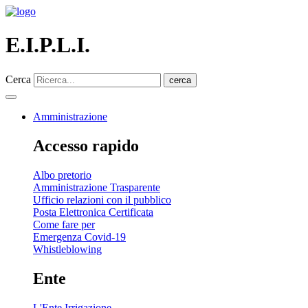
E.I.P.L.I.
Cerca
cerca
Amministrazione
Accesso rapido
Albo pretorio
Amministrazione Trasparente
Ufficio relazioni con il pubblico
Posta Elettronica Certificata
Come fare per
Emergenza Covid-19
Whistleblowing
Ente
L'Ente Irrigazione