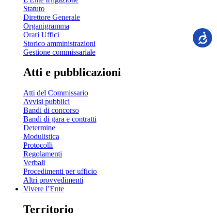
Statuto
Direttore Generale
Organigramma
Orari Uffici
Storico amministrazioni
Gestione commissariale
Atti e pubblicazioni
Atti del Commissario
Avvisi pubblici
Bandi di concorso
Bandi di gara e contratti
Determine
Modulistica
Protocolli
Regolamenti
Verbali
Procedimenti per ufficio
Altri provvedimenti
Vivere l’Ente
Territorio