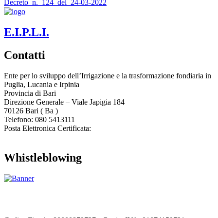
Decreto_n._124_del_24-03-2022
E.I.P.L.I.
Contatti
Ente per lo sviluppo dell’Irrigazione e la trasformazione fondiaria in
Puglia, Lucania e Irpinia
Provincia di
Bari
Direzione Generale – Viale Japigia 184
70126
Bari
(
Ba
)
Telefono: 080 5413111
Posta Elettronica Certificata:
enteirrigazione@legalmail.it
Whistleblowing
Contatta l’Ente
|
Accessibilità
|
Note legali
|
Privacy
|
Cookie policy
|
Credits
| Dati sul monitoraggio | Area riservata