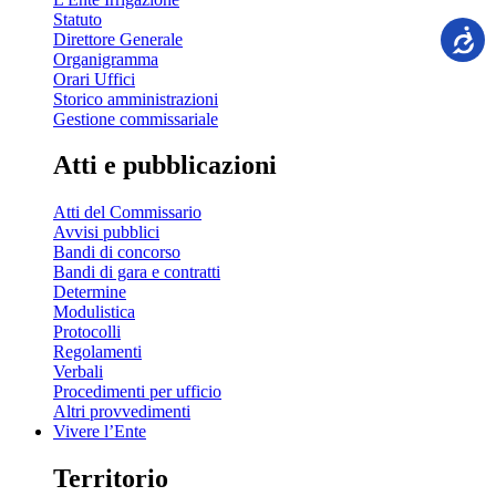
Statuto
Direttore Generale
Organigramma
Orari Uffici
Storico amministrazioni
Gestione commissariale
Atti e pubblicazioni
Atti del Commissario
Avvisi pubblici
Bandi di concorso
Bandi di gara e contratti
Determine
Modulistica
Protocolli
Regolamenti
Verbali
Procedimenti per ufficio
Altri provvedimenti
Vivere l’Ente
Territorio