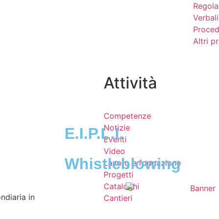
Regola
Verbali
Proced
Altri 
Attività
Competenze
Notizie
E.I.P.L.I.
Eventi
Video
Whistleblowing
Lavoro e formazione
Progetti
Cataloghi
ndiaria in
Cantieri