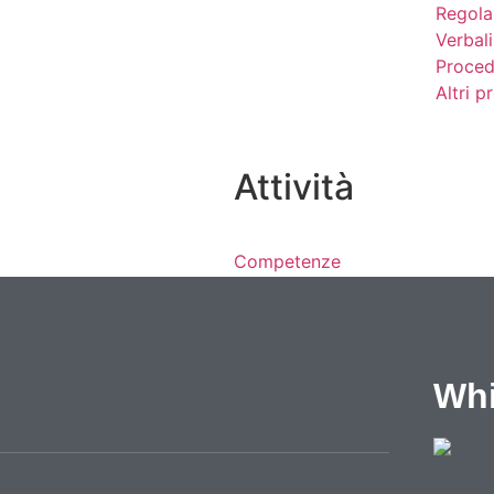
Regola
Verbali
Proced
Altri 
Attività
Competenze
Notizie
Eventi
Video
Lavoro e formazione
Whi
Progetti
Cataloghi
Cantieri