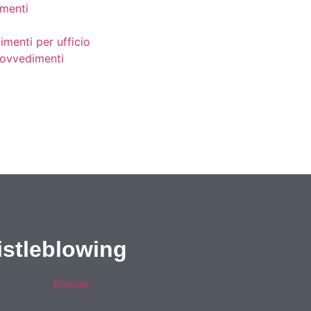
menti
imenti per ufficio
provvedimenti
stleblowing