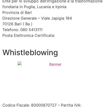
Ente per lo sviluppo dell’Irrigazione e la trasformazione
fondiaria in Puglia, Lucania e Irpinia
Provincia di
Bari
Direzione Generale – Viale Japigia 184
70126
Bari
(
Ba
)
Telefono: 080 5413111
Posta Elettronica Certificata:
enteirrigazione@legalmail.it
Whistleblowing
Contatta l’Ente
|
Accessibilità
|
Note legali
|
Privacy
|
Cookie policy
|
Credits
| Dati sul monitoraggio | Area
riservata
Codice Fiscale: 80000870727 – Partita IVA: