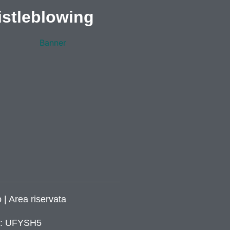
stleblowing
 | Area riservata
ca: UFYSH5