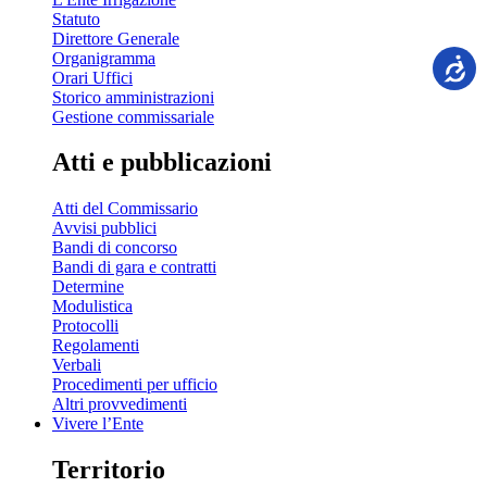
Statuto
Direttore Generale
Organigramma
Orari Uffici
Storico amministrazioni
Gestione commissariale
Atti e pubblicazioni
Atti del Commissario
Avvisi pubblici
Bandi di concorso
Bandi di gara e contratti
Determine
Modulistica
Protocolli
Regolamenti
Verbali
Procedimenti per ufficio
Altri provvedimenti
Vivere l’Ente
Territorio