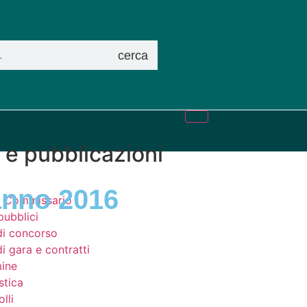
cerca
i e pubblicazioni
anno 2016
el Commissario
pubblici
di concorso
i gara e contratti
ine
stica
lli