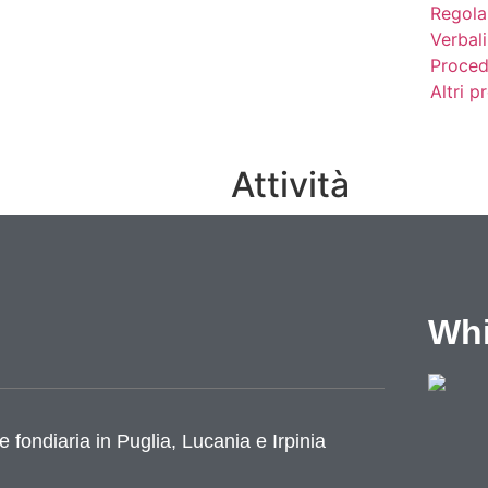
Regola
Verbali
Proced
Altri 
Attività
Competenze
Notizie
Eventi
Whi
Video
Lavoro e formazione
Progetti
Cataloghi
e fondiaria in Puglia, Lucania e Irpinia
Cantieri