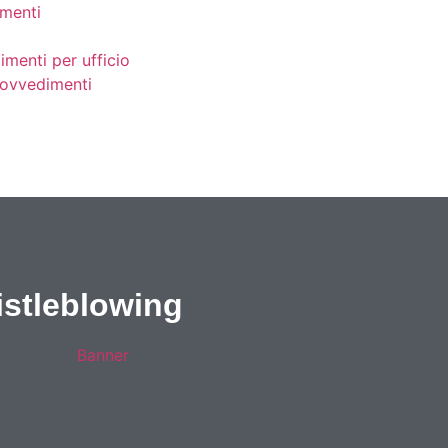
menti
imenti per ufficio
provvedimenti
stleblowing