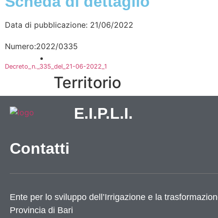
Scheda di dettaglio
Data di pubblicazione: 21/06/2022
Numero:2022/0335
Vivere l’Ente
Decreto_n._335_del_21-06-2022_1
Territorio
E.I.P.L.I.
Come raggiungerci
Galleria immagini
Contatti
Ente per lo sviluppo dell’Irrigazione e la trasformazion
Provincia di
Bari
Informazioni