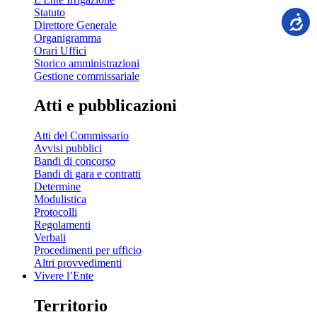
Statuto
Direttore Generale
Organigramma
Orari Uffici
Storico amministrazioni
Gestione commissariale
Atti e pubblicazioni
Atti del Commissario
Avvisi pubblici
Bandi di concorso
Bandi di gara e contratti
Determine
Modulistica
Protocolli
Regolamenti
Verbali
Procedimenti per ufficio
Altri provvedimenti
Vivere l’Ente
Territorio