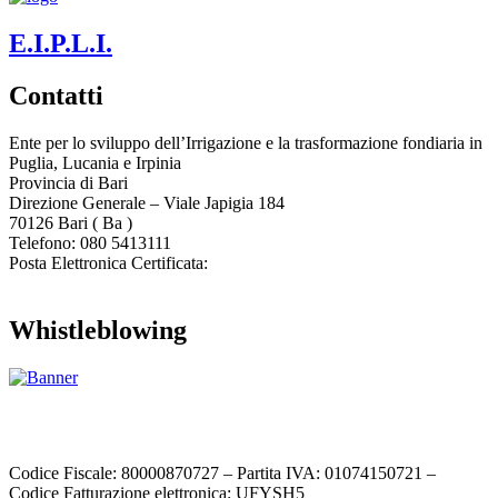
E.I.P.L.I.
Contatti
Ente per lo sviluppo dell’Irrigazione e la trasformazione fondiaria in
Puglia, Lucania e Irpinia
Provincia di
Bari
Direzione Generale – Viale Japigia 184
70126
Bari
(
Ba
)
Telefono: 080 5413111
Posta Elettronica Certificata:
enteirrigazione@legalmail.it
Whistleblowing
Contatta l’Ente
|
Accessibilità
|
Note legali
|
Privacy
|
Cookie policy
|
Credits
| Dati sul monitoraggio | Area riservata
Codice Fiscale: 80000870727 – Partita IVA: 01074150721 –
Codice Fatturazione elettronica: UFYSH5