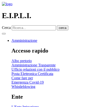
E.I.P.L.I.
Cerca
cerca
Amministrazione
Accesso rapido
Albo pretorio
Amministrazione Trasparente
Ufficio relazioni con il pubblico
Posta Elettronica Certificata
Come fare per
Emergenza Covid-19
Whistleblowing
Ente
L'Ente Irrigazione