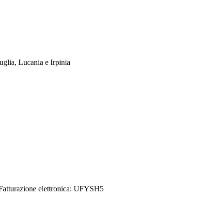
uglia, Lucania e Irpinia
Credits
| Dati sul monitoraggio | Area riservata
Fatturazione elettronica: UFYSH5