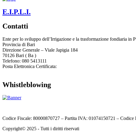
E.I.P.L.I.
Contatti
Ente per lo sviluppo dell’Irrigazione e la trasformazione fondiaria in P
Provincia di
Bari
Direzione Generale – Viale Japigia 184
70126
Bari
(
Ba
)
Telefono: 080 5413111
Posta Elettronica Certificata:
enteirrigazione@legalmail.it
Whistleblowing
Contatta l’Ente
|
Accessibilità
|
Note legali
|
Privacy
|
Cookie policy
|
Codice Fiscale: 80000870727 – Partita IVA: 01074150721 – Codice 
Copyright© 2025 - Tutti i diritti riservati