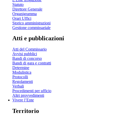
Statuto
Direttore Generale
Organigramma
Orari Uffici
Storico amministrazioni
Gestione commissariale
Atti e pubblicazioni
Atti del Commissario
Avvisi pubblici
Bandi di concorso
Bandi di gara e contratti
Determine
Modulistica
Protocolli
Regolamenti
Verbali
Procedimenti per ufficio
Altri provvedimenti
Vivere l’Ente
Territorio