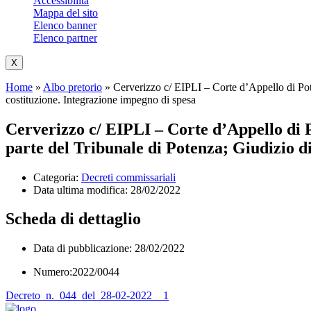
Accessibilità
Mappa del sito
Elenco banner
Elenco partner
X
Home
»
Albo pretorio
»
Cerverizzo c/ EIPLI – Corte d’Appello di Pot
costituzione. Integrazione impegno di spesa
Cerverizzo c/ EIPLI – Corte d’Appello di P
parte del Tribunale di Potenza; Giudizio d
Categoria:
Decreti commissariali
Data ultima modifica:
28/02/2022
Scheda di dettaglio
Data di pubblicazione: 28/02/2022
Numero:2022/0044
Decreto_n._044_del_28-02-2022__1