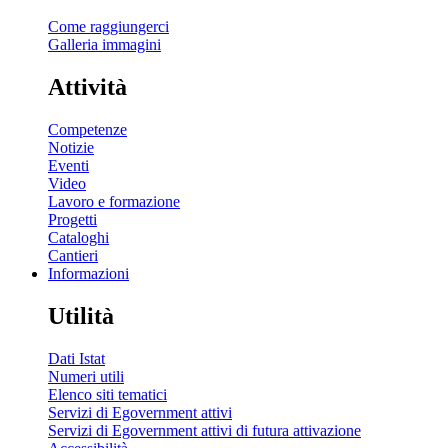
Come raggiungerci
Galleria immagini
Attività
Competenze
Notizie
Eventi
Video
Lavoro e formazione
Progetti
Cataloghi
Cantieri
Informazioni
Utilità
Dati Istat
Numeri utili
Elenco siti tematici
Servizi di Egovernment attivi
Servizi di Egovernment attivi di futura attivazione