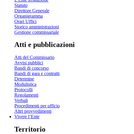
Statuto
Direttore Generale
Organigramma
Orari Uffici
Storico amministrazioni
Gestione commissariale
Atti e pubblicazioni
Atti del Commissario
Avvisi pubblici
Bandi di concorso
Bandi di gara e contratti
Determine
Modulistica
Protocolli
Regolamenti
Verbali
Procedimenti per ufficio
Altri provvedimenti
Vivere l’Ente
Territorio