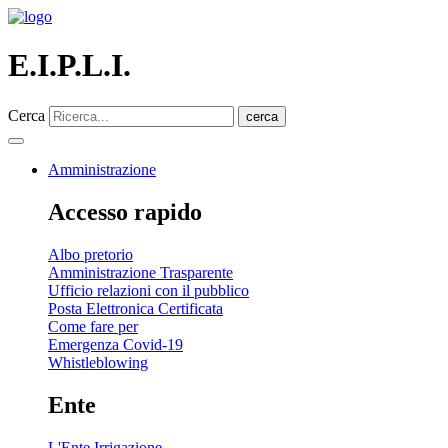
E.I.P.L.I.
Cerca
cerca
Amministrazione
Accesso rapido
Albo pretorio
Amministrazione Trasparente
Ufficio relazioni con il pubblico
Posta Elettronica Certificata
Come fare per
Emergenza Covid-19
Whistleblowing
Ente
L'Ente Irrigazione