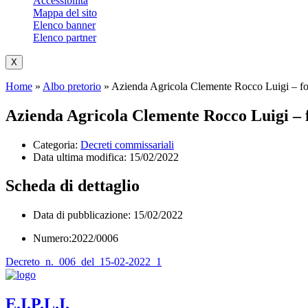
Accessibilità
Mappa del sito
Elenco banner
Elenco partner
X
Home
»
Albo pretorio
»
Azienda Agricola Clemente Rocco Luigi – forni
Azienda Agricola Clemente Rocco Luigi – fo
Categoria:
Decreti commissariali
Data ultima modifica:
15/02/2022
Scheda di dettaglio
Data di pubblicazione: 15/02/2022
Numero:2022/0006
Decreto_n._006_del_15-02-2022_1
E.I.P.L.I.