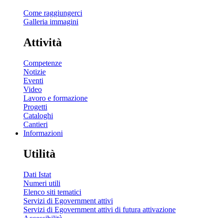
Come raggiungerci
Galleria immagini
Attività
Competenze
Notizie
Eventi
Video
Lavoro e formazione
Progetti
Cataloghi
Cantieri
Informazioni
Utilità
Dati Istat
Numeri utili
Elenco siti tematici
Servizi di Egovernment attivi
Servizi di Egovernment attivi di futura attivazione