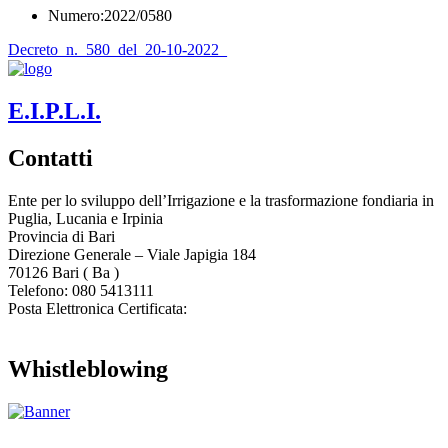
Numero:2022/0580
Decreto_n._580_del_20-10-2022_
E.I.P.L.I.
Contatti
Ente per lo sviluppo dell’Irrigazione e la trasformazione fondiaria in
Puglia, Lucania e Irpinia
Provincia di
Bari
Direzione Generale – Viale Japigia 184
70126
Bari
(
Ba
)
Telefono: 080 5413111
Posta Elettronica Certificata:
enteirrigazione@legalmail.it
Whistleblowing
Contatta l’Ente
|
Accessibilità
|
Note legali
|
Privacy
|
Cookie policy
|