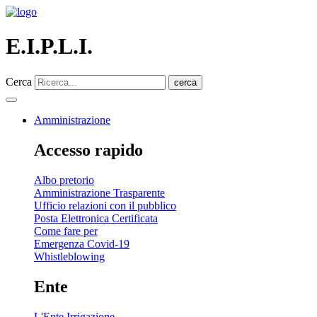
E.I.P.L.I.
Cerca
cerca
Amministrazione
Accesso rapido
Albo pretorio
Amministrazione Trasparente
Ufficio relazioni con il pubblico
Posta Elettronica Certificata
Come fare per
Emergenza Covid-19
Whistleblowing
Ente
L'Ente Irrigazione