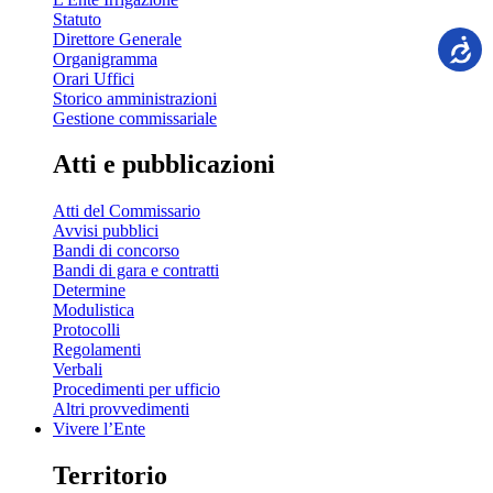
Statuto
Direttore Generale
Organigramma
Orari Uffici
Storico amministrazioni
Gestione commissariale
Atti e pubblicazioni
Atti del Commissario
Avvisi pubblici
Bandi di concorso
Bandi di gara e contratti
Determine
Modulistica
Protocolli
Regolamenti
Verbali
Procedimenti per ufficio
Altri provvedimenti
Vivere l’Ente
Territorio