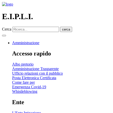
E.I.P.L.I.
Cerca
cerca
Amministrazione
Accesso rapido
Albo pretorio
Amministrazione Trasparente
Ufficio relazioni con il pubblico
Posta Elettronica Certificata
Come fare per
Emergenza Covid-19
Whistleblowing
Ente
L'Ente Irrigazione