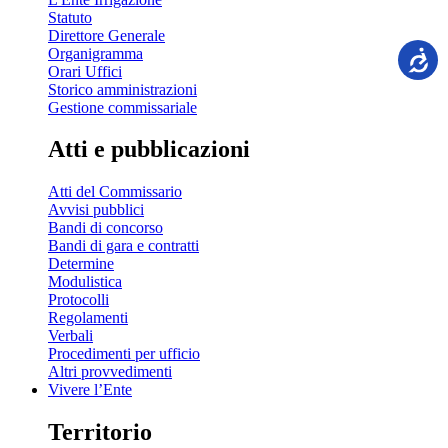
Statuto
Direttore Generale
Organigramma
Orari Uffici
Storico amministrazioni
Gestione commissariale
Atti e pubblicazioni
Atti del Commissario
Avvisi pubblici
Bandi di concorso
Bandi di gara e contratti
Determine
Modulistica
Protocolli
Regolamenti
Verbali
Procedimenti per ufficio
Altri provvedimenti
Vivere l’Ente
Territorio