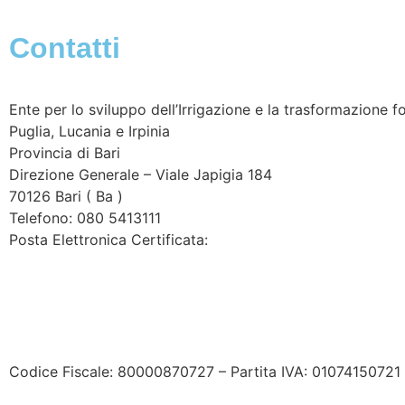
Contatti
Ente per lo sviluppo dell’Irrigazione e la trasformazione fo
Puglia, Lucania e Irpinia
Provincia di
Bari
Direzione Generale – Viale Japigia 184
70126
Bari
(
Ba
)
Telefono: 080 5413111
Posta Elettronica Certificata:
enteirrigazione@legalmail.it
Contatta l’Ente
|
Accessibilità
|
Note legali
|
Privacy
|
Coo
Codice Fiscale: 80000870727 – Partita IVA: 01074150721 