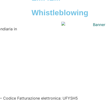
Whistleblowing
ndiaria in
kie policy
|
Credits
| Dati sul monitoraggio | Area riservata
– Codice Fatturazione elettronica: UFYSH5