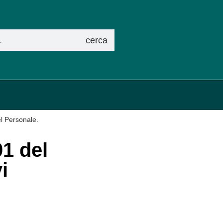
cerca
el Personale.
01 del
i