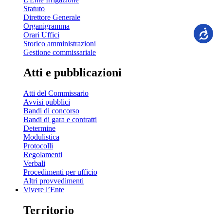
Statuto
Direttore Generale
Organigramma
Orari Uffici
Storico amministrazioni
Gestione commissariale
Atti e pubblicazioni
Atti del Commissario
Avvisi pubblici
Bandi di concorso
Bandi di gara e contratti
Determine
Modulistica
Protocolli
Regolamenti
Verbali
Procedimenti per ufficio
Altri provvedimenti
Vivere l’Ente
Territorio