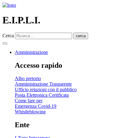
E.I.P.L.I.
Cerca
cerca
Amministrazione
Accesso rapido
Albo pretorio
Amministrazione Trasparente
Ufficio relazioni con il pubblico
Posta Elettronica Certificata
Come fare per
Emergenza Covid-19
Whistleblowing
Ente
L'Ente Irrigazione