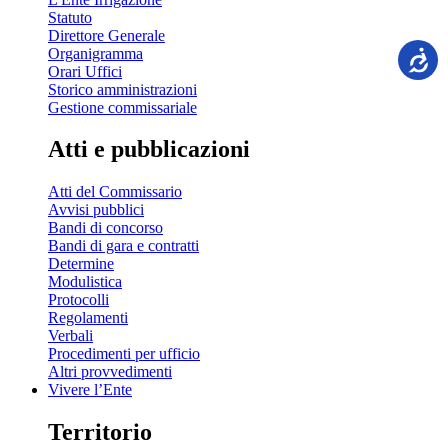
Statuto
Direttore Generale
Organigramma
Orari Uffici
Storico amministrazioni
Gestione commissariale
Atti e pubblicazioni
Atti del Commissario
Avvisi pubblici
Bandi di concorso
Bandi di gara e contratti
Determine
Modulistica
Protocolli
Regolamenti
Verbali
Procedimenti per ufficio
Altri provvedimenti
Vivere l’Ente
Territorio