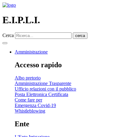
E.I.P.L.I.
Cerca
cerca
Amministrazione
Accesso rapido
Albo pretorio
Amministrazione Trasparente
Ufficio relazioni con il pubblico
Posta Elettronica Certificata
Come fare per
Emergenza Covid-19
Whistleblowing
Ente
L'Ente Irrigazione