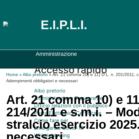
E.I.P.L.I.
Amministrazione
Accesso rapido
Home
»
Albo pretorio
»
Art. 21 comma 10) e 11) D.L. n. 201/2011, con
Adempimenti obbligatori e necessari
Albo pretorio
Art. 21 comma 10) e 11)
Amministrazione Trasparente
Ufficio relazioni con il pubblico
214/2011 e s.m.i. – Mod
Posta Elettronica Certificata
Come fare per
stralcio esercizio 202
Emergenza Covid-19
necessari
Whistleblowing