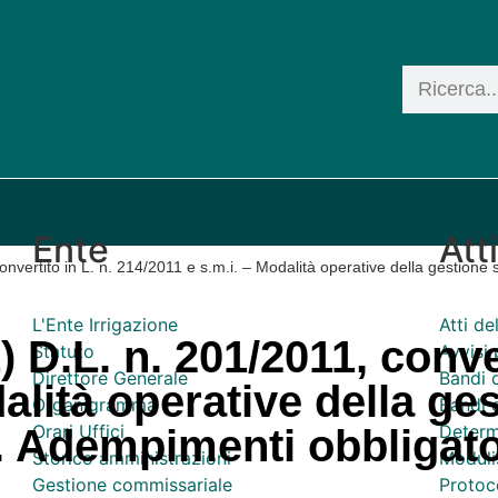
Ente
Att
vertito in L. n. 214/2011 e s.m.i. – Modalità operative della gestione s
L'Ente Irrigazione
Atti d
 D.L. n. 201/2011, conver
Statuto
Avvisi 
Direttore Generale
Bandi 
alità operative della ge
Organigramma
Bandi d
Orari Uffici
Determ
5. Adempimenti obbligato
Storico amministrazioni
Moduli
Gestione commissariale
Protoco