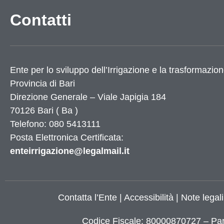
Contatti
Utilità
Dati Istat
Numeri utili
Ente per lo sviluppo dell’Irrigazione e la trasformazion
Elenco siti tematici
Provincia di
Bari
Servizi di Egovernment attivi
Direzione Generale – Viale Japigia 184
Servizi di Egovernment attivi di futura attiv
70126
Bari
(
Ba
)
Accessibilità
Telefono: 080 5413111
Mappa del sito
Posta Elettronica Certificata:
Elenco banner
Elenco partner
enteirrigazione@legalmail.it
X
Contatta l’Ente
|
Accessibilità
|
Note legali
Codice Fiscale: 80000870727 – Par