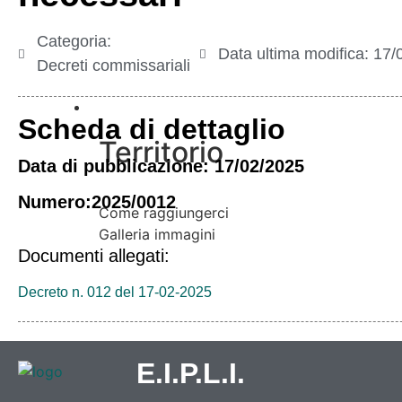
Categoria:
Data ultima modifica:
17/
Decreti commissariali
Vivere l’Ente
Scheda di dettaglio
Territorio
Data di pubblicazione: 17/02/2025
Numero:2025/0012
Come raggiungerci
Galleria immagini
Documenti allegati:
Decreto n. 012 del 17-02-2025
E.I.P.L.I.
Informazioni