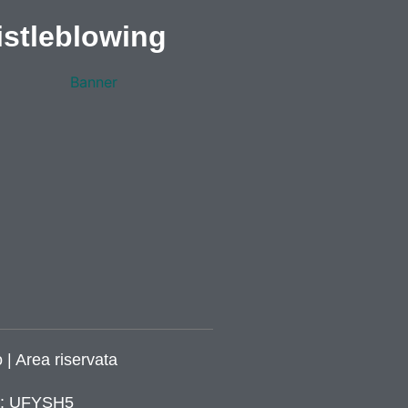
stleblowing
 | Area riservata
ca: UFYSH5