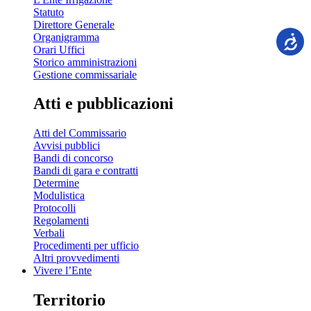
Statuto
Direttore Generale
Organigramma
Orari Uffici
Storico amministrazioni
Gestione commissariale
Atti e pubblicazioni
Atti del Commissario
Avvisi pubblici
Bandi di concorso
Bandi di gara e contratti
Determine
Modulistica
Protocolli
Regolamenti
Verbali
Procedimenti per ufficio
Altri provvedimenti
Vivere l’Ente
Territorio