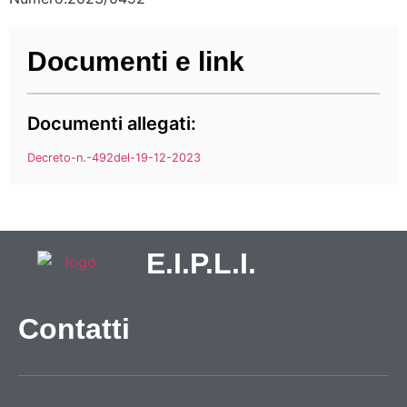
Documenti e link
Documenti allegati:
Decreto-n.-492del-19-12-2023
E.I.P.L.I.
Contatti