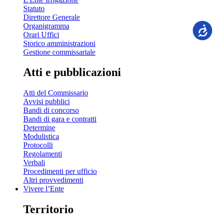
Statuto
Direttore Generale
Organigramma
Orari Uffici
Storico amministrazioni
Gestione commissariale
Atti e pubblicazioni
Atti del Commissario
Avvisi pubblici
Bandi di concorso
Bandi di gara e contratti
Determine
Modulistica
Protocolli
Regolamenti
Verbali
Procedimenti per ufficio
Altri provvedimenti
Vivere l’Ente
Territorio