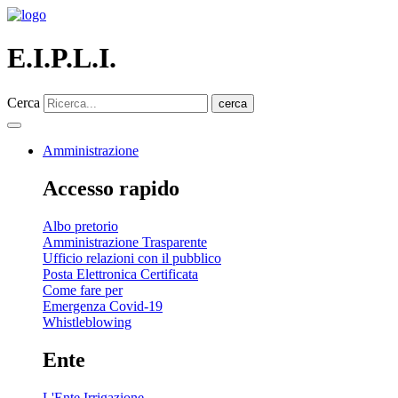
E.I.P.L.I.
Cerca
cerca
Amministrazione
Accesso rapido
Albo pretorio
Amministrazione Trasparente
Ufficio relazioni con il pubblico
Posta Elettronica Certificata
Come fare per
Emergenza Covid-19
Whistleblowing
Ente
L'Ente Irrigazione