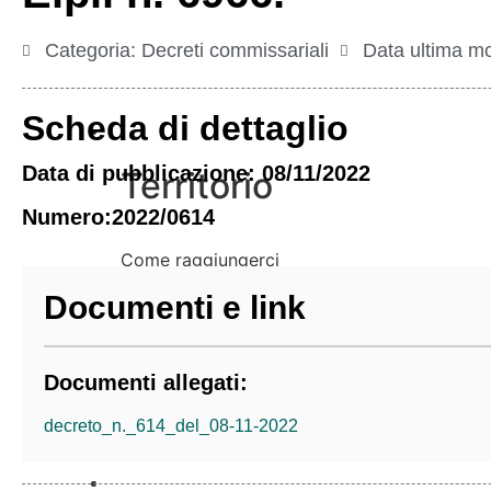
Categoria:
Decreti commissariali
Data ultima mo
Scheda di dettaglio
Vivere l’Ente
Data di pubblicazione: 08/11/2022
Territorio
Numero:2022/0614
Come raggiungerci
Galleria immagini
Documenti e link
Documenti allegati:
decreto_n._614_del_08-11-2022
Informazioni