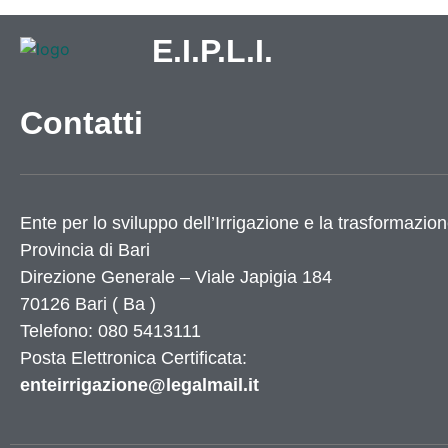
Utilità
E.I.P.L.I.
Dati Istat
Contatti
Numeri utili
Elenco siti tematici
Servizi di Egovernment attivi
Servizi di Egovernment attivi di futura attiv
Ente per lo sviluppo dell’Irrigazione e la trasformazion
Accessibilità
Provincia di
Bari
Mappa del sito
Direzione Generale – Viale Japigia 184
Elenco banner
Elenco partner
70126
Bari
(
Ba
)
Telefono: 080 5413111
X
Posta Elettronica Certificata:
enteirrigazione@legalmail.it