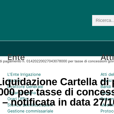
Ente
Att
a di pagamento n. 01420220027043078000 per tasse di concessioni gove
L'Ente Irrigazione
Atti d
Liquidazione Cartella d
Statuto
Avvisi 
Direttore Generale
Bandi 
00 per tasse di conces
Organigramma
Bandi d
Orari Uffici
Determ
 notificata in data 27/1
Storico amministrazioni
Moduli
Gestione commissariale
Protoco