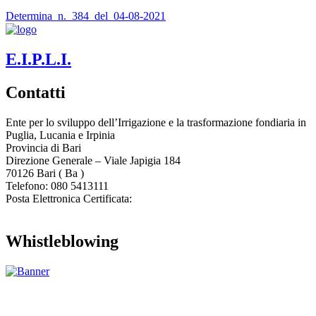
Determina_n._384_del_04-08-2021
E.I.P.L.I.
Contatti
Ente per lo sviluppo dell’Irrigazione e la trasformazione fondiaria in
Puglia, Lucania e Irpinia
Provincia di
Bari
Direzione Generale – Viale Japigia 184
70126
Bari
(
Ba
)
Telefono: 080 5413111
Posta Elettronica Certificata:
enteirrigazione@legalmail.it
Whistleblowing
Contatta l’Ente
|
Accessibilità
|
Note legali
|
Privacy
|
Cookie policy
|
Credits
| Dati sul monitoraggio | Area riservata