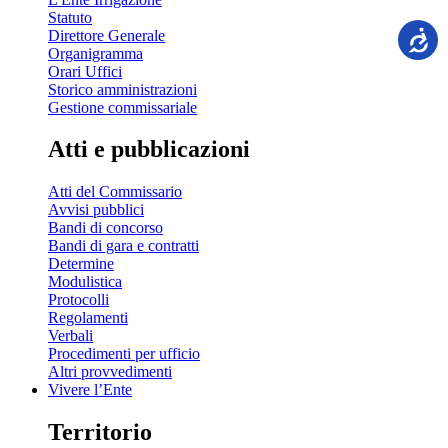
Statuto
Direttore Generale
Organigramma
Orari Uffici
Storico amministrazioni
Gestione commissariale
Atti e pubblicazioni
Atti del Commissario
Avvisi pubblici
Bandi di concorso
Bandi di gara e contratti
Determine
Modulistica
Protocolli
Regolamenti
Verbali
Procedimenti per ufficio
Altri provvedimenti
Vivere l’Ente
Territorio