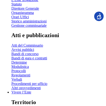
Statuto
Direttore Generale
Organigramma
Orari Uffici
Storico amministrazioni
Gestione commissariale
Atti e pubblicazioni
Atti del Commissario
Avvisi pubblici
Bandi di concorso
Bandi di gara e contratti
Determine
Modulistica
Protocolli
Regolamenti
Verbali
Procedimenti per ufficio
Altri provvedimenti
Vivere l’Ente
Territorio