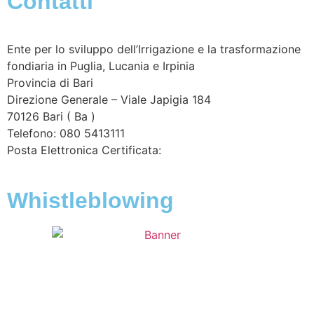
Contatti
Ente per lo sviluppo dell’Irrigazione e la trasformazione
fondiaria in Puglia, Lucania e Irpinia
Provincia di
Bari
Direzione Generale – Viale Japigia 184
70126
Bari
(
Ba
)
Telefono: 080 5413111
Posta Elettronica Certificata:
enteirrigazione@legalmail.it
Whistleblowing
Contatta l’Ente
|
Accessibilità
|
Note legali
|
Privacy
|
Cookie policy
|
Credits
| Dati sul monitoraggio | Area
riservata