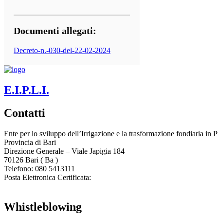
Documenti allegati:
Decreto-n.-030-del-22-02-2024
E.I.P.L.I.
Contatti
Ente per lo sviluppo dell’Irrigazione e la trasformazione fondiaria in P
Provincia di
Bari
Direzione Generale – Viale Japigia 184
70126
Bari
(
Ba
)
Telefono: 080 5413111
Posta Elettronica Certificata:
enteirrigazione@legalmail.it
Whistleblowing