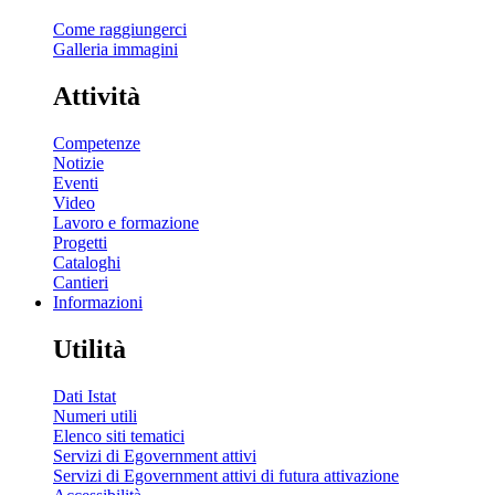
Come raggiungerci
Galleria immagini
Attività
Competenze
Notizie
Eventi
Video
Lavoro e formazione
Progetti
Cataloghi
Cantieri
Informazioni
Utilità
Dati Istat
Numeri utili
Elenco siti tematici
Servizi di Egovernment attivi
Servizi di Egovernment attivi di futura attivazione