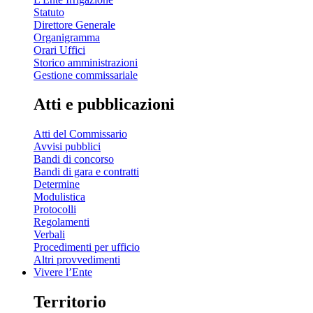
Statuto
Direttore Generale
Organigramma
Orari Uffici
Storico amministrazioni
Gestione commissariale
Atti e pubblicazioni
Atti del Commissario
Avvisi pubblici
Bandi di concorso
Bandi di gara e contratti
Determine
Modulistica
Protocolli
Regolamenti
Verbali
Procedimenti per ufficio
Altri provvedimenti
Vivere l’Ente
Territorio