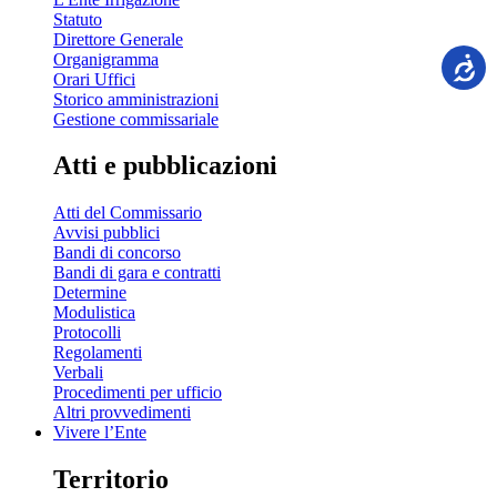
Statuto
Direttore Generale
Organigramma
Orari Uffici
Storico amministrazioni
Gestione commissariale
Atti e pubblicazioni
Atti del Commissario
Avvisi pubblici
Bandi di concorso
Bandi di gara e contratti
Determine
Modulistica
Protocolli
Regolamenti
Verbali
Procedimenti per ufficio
Altri provvedimenti
Vivere l’Ente
Territorio