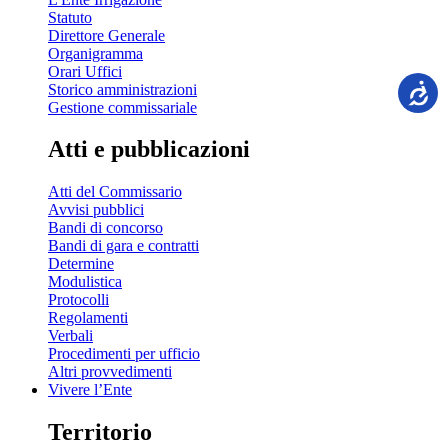
Statuto
Direttore Generale
Organigramma
Orari Uffici
Storico amministrazioni
Gestione commissariale
Atti e pubblicazioni
Atti del Commissario
Avvisi pubblici
Bandi di concorso
Bandi di gara e contratti
Determine
Modulistica
Protocolli
Regolamenti
Verbali
Procedimenti per ufficio
Altri provvedimenti
Vivere l’Ente
Territorio