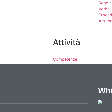
Regola
Verbali
Proced
Altri 
Attività
Competenze
Notizie
Eventi
Video
Lavoro e formazione
Whi
Progetti
Cataloghi
Cantieri