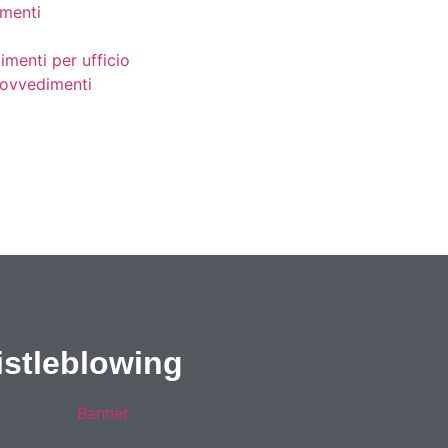
menti
imenti per ufficio
provvedimenti
stleblowing