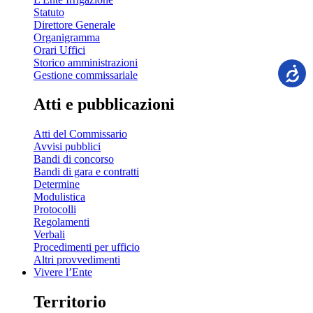
Statuto
Direttore Generale
Organigramma
Orari Uffici
Storico amministrazioni
Gestione commissariale
Atti e pubblicazioni
Atti del Commissario
Avvisi pubblici
Bandi di concorso
Bandi di gara e contratti
Determine
Modulistica
Protocolli
Regolamenti
Verbali
Procedimenti per ufficio
Altri provvedimenti
Vivere l’Ente
Territorio