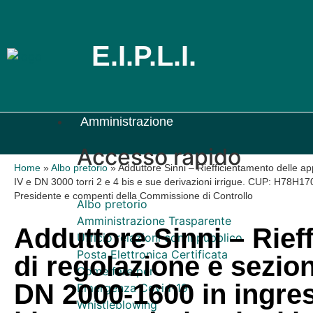
E.I.P.L.I.
Amministrazione
Accesso rapido
Home
»
Albo pretorio
»
Adduttore Sinni – Riefficientamento delle ap
IV e DN 3000 torri 2 e 4 bis e sue derivazioni irrigue. CUP: H78H170
Presidente e compenti della Commissione di Controllo
Albo pretorio
Amministrazione Trasparente
Adduttore Sinni – Rief
Ufficio relazioni con il pubblico
Posta Elettronica Certificata
di regolazione e sezion
Come fare per
DN 2000-1600 in ingress
Emergenza Covid-19
Whistleblowing