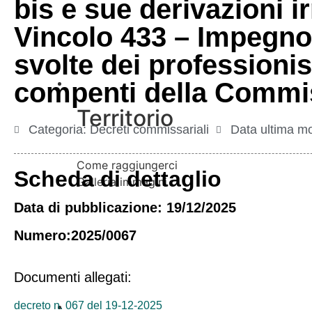
bis e sue derivazioni 
Vincolo 433 – Impegno 
svolte dei professionis
Vivere l’Ente
compenti della Commis
Territorio
Categoria:
Decreti commissariali
Data ultima mo
Come raggiungerci
Scheda di dettaglio
Galleria immagini
Data di pubblicazione: 19/12/2025
Numero:2025/0067
Documenti allegati:
Informazioni
decreto n. 067 del 19-12-2025