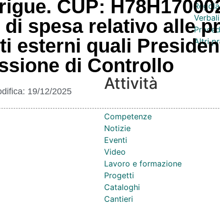
irrigue. CUP: H78H17000
Regola
Verbali
di spesa relativo alle p
Proced
ti esterni quali Presiden
Altri 
sione di Controllo
Attività
difica:
19/12/2025
Competenze
Notizie
Eventi
Video
Lavoro e formazione
Progetti
Cataloghi
Cantieri