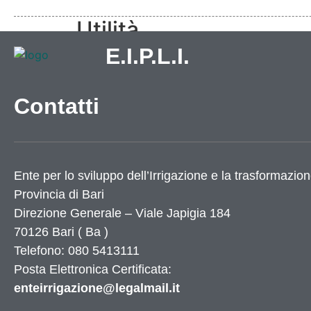
Utilità
E.I.P.L.I.
Dati Istat
Numeri utili
Contatti
Elenco siti tematici
Servizi di Egovernment attivi
Servizi di Egovernment attivi di futura attiv
Accessibilità
Ente per lo sviluppo dell’Irrigazione e la trasformazion
Mappa del sito
Elenco banner
Provincia di
Bari
Elenco partner
Direzione Generale – Viale Japigia 184
70126
Bari
(
Ba
)
X
Telefono: 080 5413111
Posta Elettronica Certificata:
enteirrigazione@legalmail.it