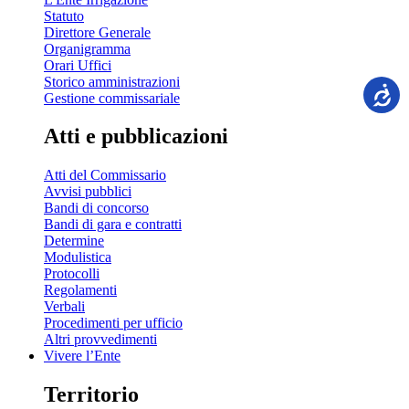
Statuto
Direttore Generale
Organigramma
Orari Uffici
Storico amministrazioni
Gestione commissariale
Atti e pubblicazioni
Atti del Commissario
Avvisi pubblici
Bandi di concorso
Bandi di gara e contratti
Determine
Modulistica
Protocolli
Regolamenti
Verbali
Procedimenti per ufficio
Altri provvedimenti
Vivere l’Ente
Territorio